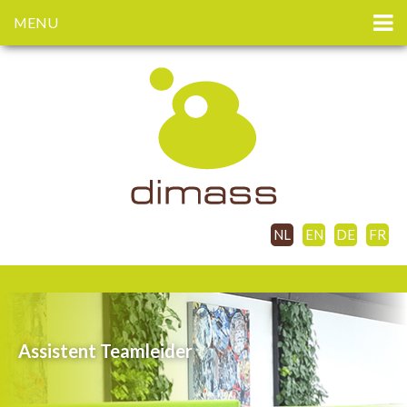
MENU
NL
EN
DE
FR
Assistent Teamleider