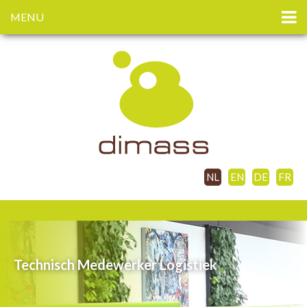
MENU
NL
EN
DE
FR
Technisch Medewerker Logistiek