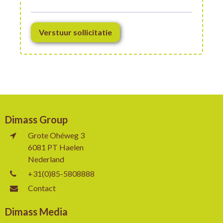
Verstuur sollicitatie
Dimass Group
Grote Ohéweg 3
6081 PT Haelen
Nederland
+31(0)85-5808888
Contact
Dimass Media