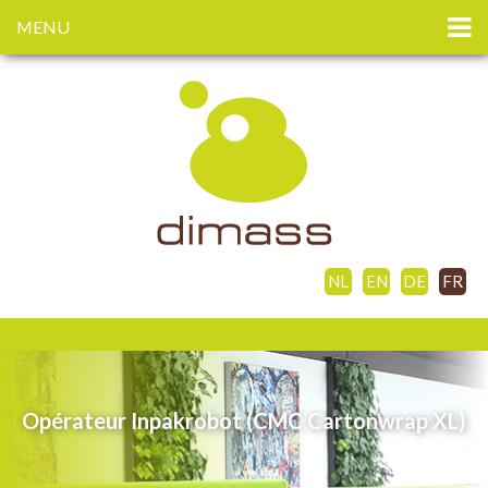
MENU
NL
EN
DE
FR
Opérateur Inpakrobot (CMC Cartonwrap XL)