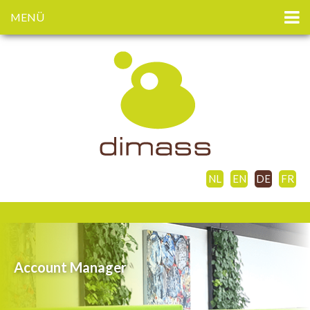
MENÜ
NL
EN
DE
FR
Account Manager