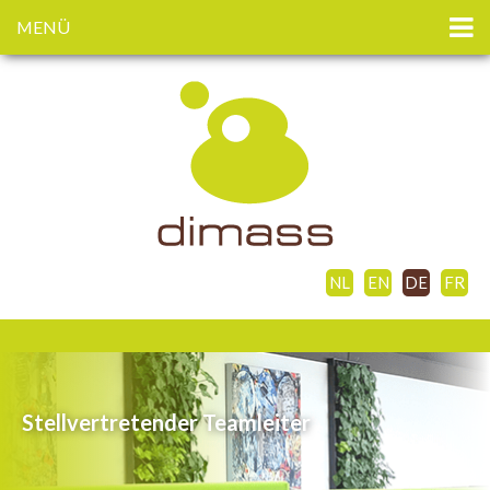
MENÜ
NL
EN
DE
FR
Stellvertretender Teamleiter