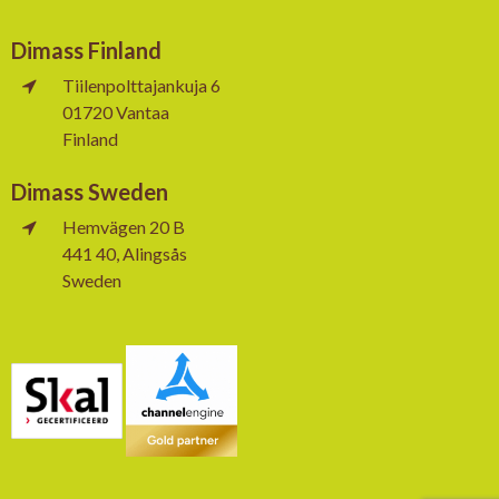
Dimass Finland
Tiilenpolttajankuja 6
01720 Vantaa
Finland
Dimass Sweden
Hemvägen 20 B
441 40, Alingsås
Sweden