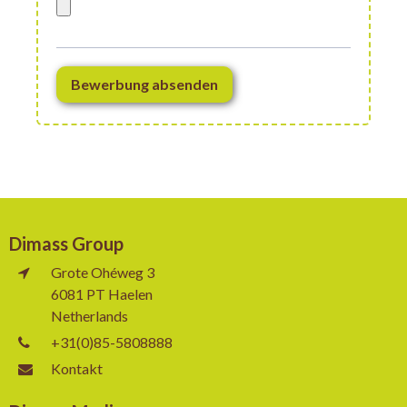
Bewerbung absenden
Dimass Group
Grote Ohéweg 3
6081 PT Haelen
Netherlands
+31(0)85-5808888
Kontakt